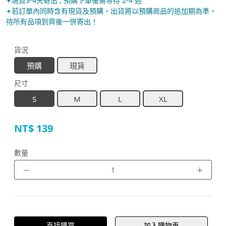
𖥔現貨3-4天寄出 ; 預購下單後需等待 2-4 週
𖥔若訂單內同時含有現貨及預購，出貨將以預購商品的追加期為準，
待所有品項到齊後一併寄出！
貨況
預購
現貨
尺寸
S
M
L
XL
NT$
139
數量
－
＋
直接購買
加入購物車