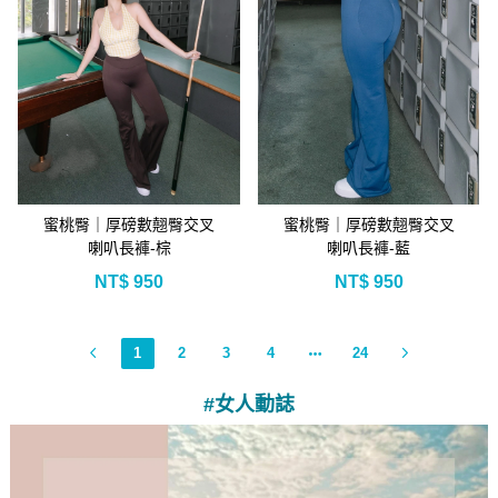
蜜桃臀｜厚磅數翹臀交叉
蜜桃臀｜厚磅數翹臀交叉
喇叭長褲-棕
喇叭長褲-藍
NT$
950
NT$
950
1
2
3
4
24
#女人動誌