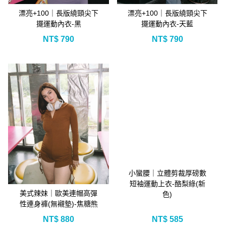
漂亮+100｜長版繞頸尖下
漂亮+100｜長版繞頸尖下
擺運動內衣-黑
擺運動內衣-天藍
NT$
790
NT$
790
小蠻腰｜立體剪裁厚磅數
短袖運動上衣-酪梨綠(新
美式辣妹｜歐美連帽高彈
色)
性連身褲(無襯墊)-焦糖熊
NT$
880
NT$
585