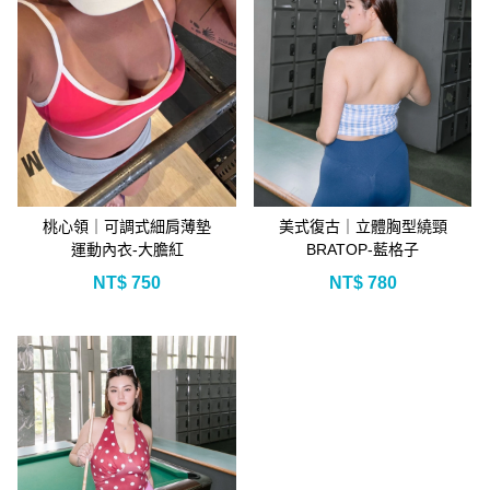
桃心領｜可調式細肩薄墊
美式復古｜立體胸型繞頸
運動內衣-大膽紅
BRATOP-藍格子
NT$
750
NT$
780