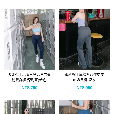
S-3XL｜小腹再見高強度運
蜜桃臀｜厚磅數翹臀交叉
動緊身褲-深海藍(新色)
喇叭長褲-深灰
NT$
790
NT$
950