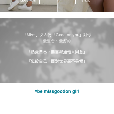
LEGGINGS
S-5XL
「Miss」女人們「Good on you」對你
最適合、最好的
「熱愛自己，無需經過他人同意」
「忠於自己，面對世界毫不畏懼」
小胸集中款
#be missgoodon girl
副乳掰掰款
豐滿大胸款
特殊撐托打造女神胸型
無痕輕薄零重力
加寬包覆肉肉不亂跑
蜜桃臀製造機
穩定包覆不壓胸
率性短褲
CHECK!
貼而不勒高彈力面料
CHECK!