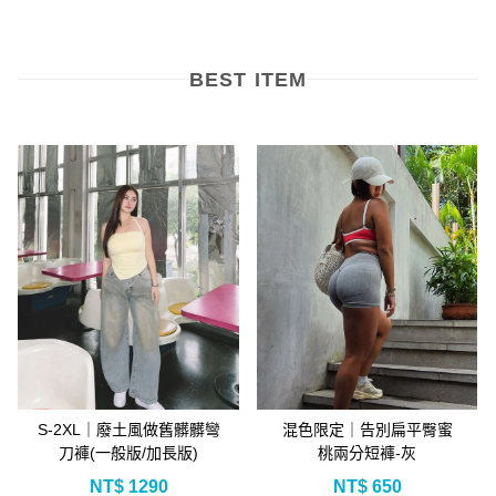
高腰收腹提臀
CHECK!
3D 立體剪裁
CLICK ME!
CLICK ME!
CLICK ME!
BEST ITEM
S-2XL｜廢土風做舊髒髒彎
混色限定｜告別扁平臀蜜
刀褲(一般版/加長版)
桃兩分短褲-灰
NT$
1290
NT$
650