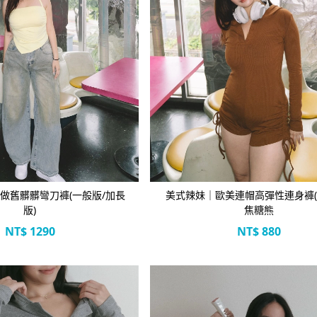
立即選購
立即選購
土風做舊髒髒彎刀褲(一般版/加長
美式辣妹｜歐美連帽高彈性連身褲(
版)
焦糖熊
NT$
1290
NT$
880