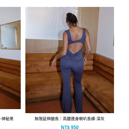
-神秘黑
無限延伸腿長｜高腰連身喇叭長褲-深灰
NT$
950