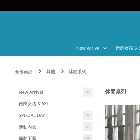
New Arrival
微肉女孩 S-5
全部商品
其他
休閒系列
休閒系列
New Arrival
202605
微肉女孩 S-5XL
202602
SPECIAL DAY
2025 AW
❗任選三件六折❗
運動內衣
-
202510
BRATOP
運動下著