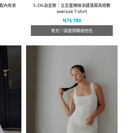
裙(內有安
S-2XL自定款｜立志當辣妹涼感落肩高磅數
oversize T-shirt
NT$
780
售完♡請選預購或他色