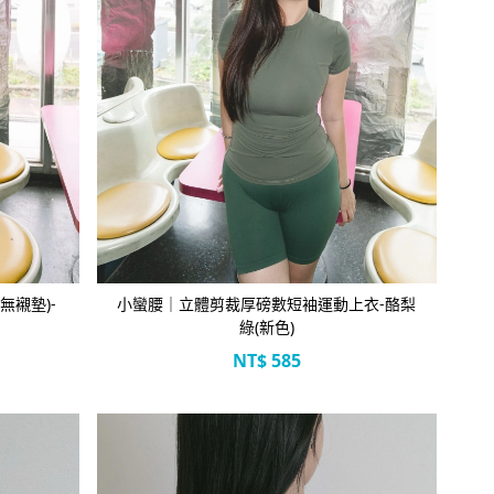
立即選購
無襯墊)-
小蠻腰｜立體剪裁厚磅數短袖運動上衣-酪梨
綠(新色)
NT$
585