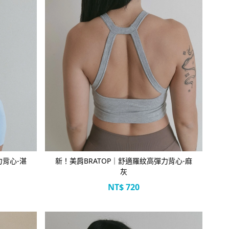
立即選購
力背心-湛
新！美肩BRATOP｜舒適羅紋高彈力背心-麻
灰
NT$
720