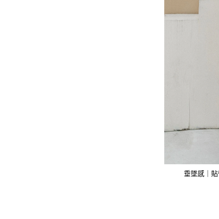
垂墜感｜貼