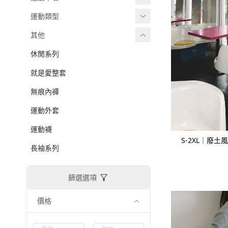
2025 SS
副乳掰掰款
吸濕排汗褲
運動類型
-
202503
小胸集中款
短褲
健身瑜伽
其他
-
202506
有袖 BRATOP
緊身收腹褲
有氧運動
休閒系列
2024 AW
豐滿大胸款
蜜桃翹臀褲
高強度運動
就是愛整套
-
202409
輕薄零重力
無痕內褲
-
202412
運動裙
運動外套
2024SS
運動襪
S-2XL｜廢
-
202402
長袖系列
-
202406
篩選選項
2023AW
-
202308
價格
-
202310