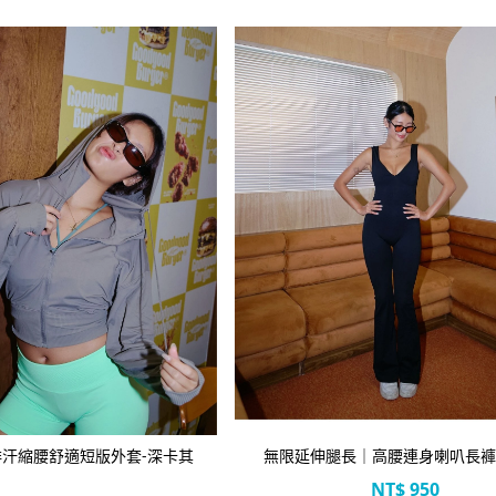
立即選購
濕排汗縮腰舒適短版外套-深卡其
無限延伸腿長｜高腰連身喇叭長褲
NT$
950