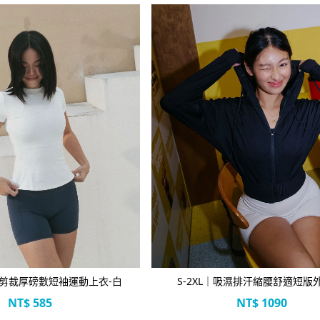
立即選購
立即選購
剪裁厚磅數短袖運動上衣-白
S-2XL｜吸濕排汗縮腰舒適短版
NT$
585
NT$
1090