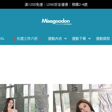
滿1200免運｜LINE好友優惠｜預購2-4週
XL
❗任選三件六折❗
運動內衣
運動下著
運動類型