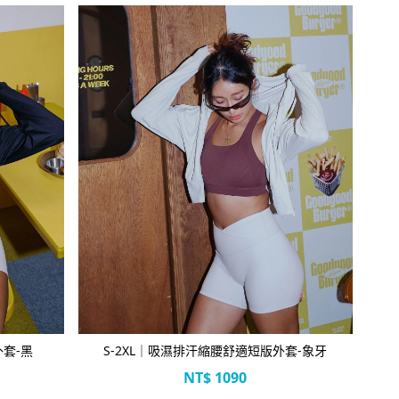
立即選購
外套-黑
S-2XL｜吸濕排汗縮腰舒適短版外套-象牙
NT$
1090