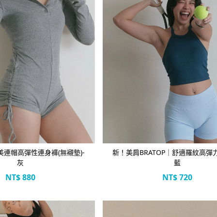
立即選購
立即選購
連帽高彈性連身褲(無襯墊)-
新！美肩BRATOP｜舒適羅紋高彈
灰
藍
NT$
880
NT$
720