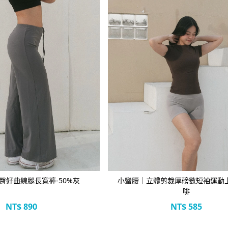
立即選購
立即選購
臀好曲線腿長寬褲-50%灰
小蠻腰｜立體剪裁厚磅數短袖運動上
啡
NT$
890
NT$
585