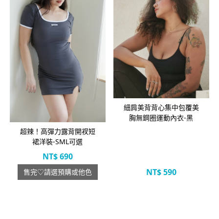
立即選購
細肩美背背心集中包覆美
胸無鋼圈運動內衣-黑
超辣！高彈力露背開衩短
裙洋裝-SML可選
NT$
690
NT$
590
售完♡請選預購或他色