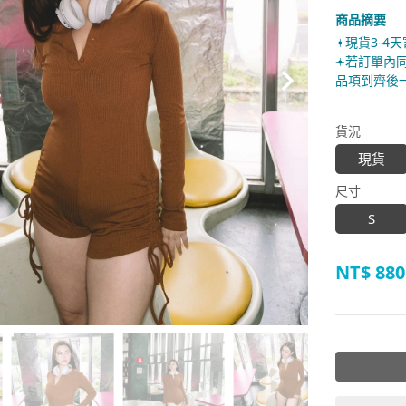
商品摘要
𖥔現貨3-4
𖥔若訂單
品項到齊後
貨況
現貨
尺寸
S
NT$
880