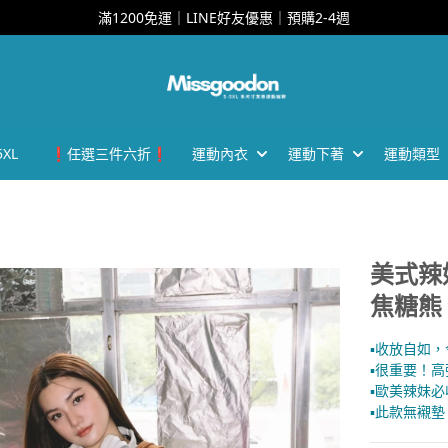
滿1200免運｜LINE好友優惠｜預購2-4週
XL
❗任選三件六折❗
運動內衣
運動下著
運動類型
美式辣
焦糖熊
▪︎收放自如
▪︎很重要！
▪︎歐美辣妹
▪︎此款無襯墊