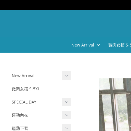
New Arrival
微肉女孩 S-5
New Arrival
202605
微肉女孩 S-5XL
202602
SPECIAL DAY
2025 AW
❗任選三件六折❗
運動內衣
-
202510
BRATOP
運動下著
2025 SS