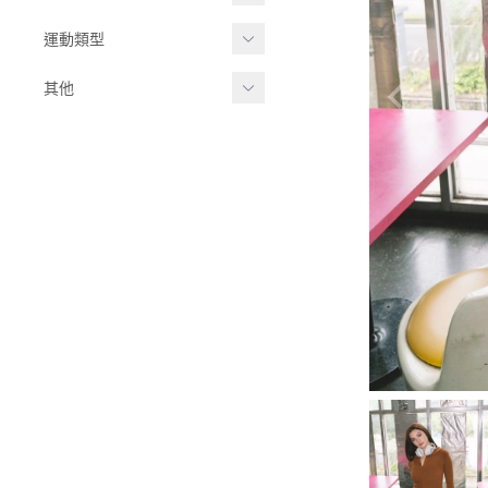
副乳掰掰款
-
202503
吸濕排汗褲
運動類型
小胸集中款
-
202506
短褲
健身瑜伽
其他
有袖 BRATOP
緊身收腹褲
2024 AW
有氧運動
休閒系列
豐滿大胸款
-
202409
蜜桃翹臀褲
高強度運動
就是愛整套
-
202412
輕薄零重力
無痕內褲
運動裙
2024SS
運動外套
-
202402
運動襪
-
202406
長袖系列
2023AW
-
202308
-
202310
2023SS