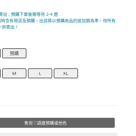
天寄出 ; 預購下單後需等待 2-4 週
內同時含有現貨及預購，出貨將以預購商品的追加期為準，待所有
一併寄出！
預購
M
L
XL
售完♡請選預購或他色