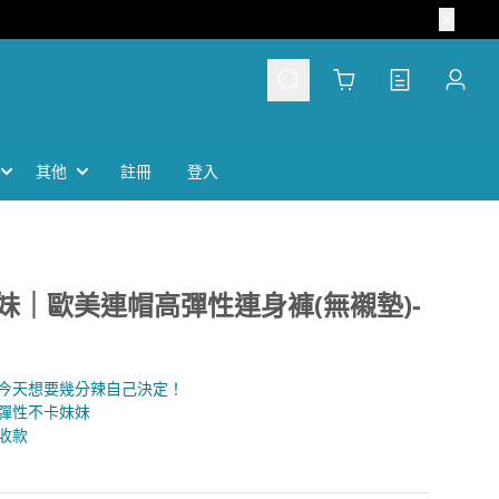
Cart
其他
註冊
登入
妹｜歐美連帽高彈性連身褲(無襯墊)-
，今天想要幾分辣自己決定！
高彈性不卡妹妹
必收款