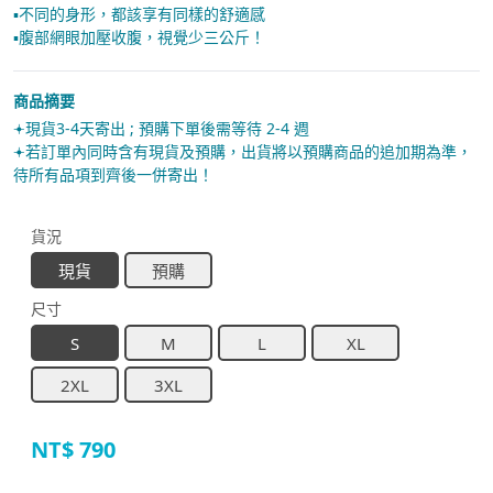
▪︎不同的身形，都該享有同樣的舒適感
▪︎腹部網眼加壓收腹，視覺少三公斤！
商品摘要
𖥔現貨3-4天寄出 ; 預購下單後需等待 2-4 週
𖥔若訂單內同時含有現貨及預購，出貨將以預購商品的追加期為準，
待所有品項到齊後一併寄出！
貨況
現貨
預購
尺寸
S
M
L
XL
2XL
3XL
NT$
790