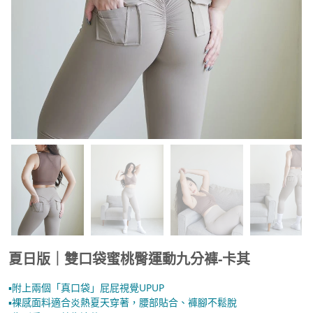
夏日版｜雙口袋蜜桃臀運動九分褲-卡其
▪︎附上兩個「真口袋」屁屁視覺UPUP
▪︎裸感面料適合炎熱夏天穿著，腰部貼合、褲腳不鬆脫