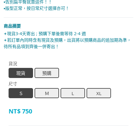
▪︎告別扁平臀就靠這件！！
▪︎版型正常，按日常尺寸選擇亦可！
商品摘要
𖥔現貨3-4天寄出 ; 預購下單後需等待 2-4 週
𖥔若訂單內同時含有現貨及預購，出貨將以預購商品的追加期為準，
待所有品項到齊後一併寄出！
貨況
現貨
預購
尺寸
Ｓ
Ｍ
L
XL
NT$
750