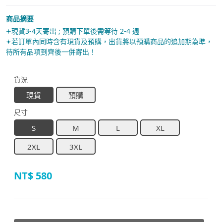
商品摘要
𖥔現貨3-4天寄出 ; 預購下單後需等待 2-4 週
𖥔若訂單內同時含有現貨及預購，出貨將以預購商品的追加期為準，
待所有品項到齊後一併寄出！
貨況
現貨
預購
尺寸
S
M
L
XL
2XL
3XL
NT$
580