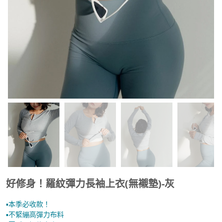
好修身！羅紋彈力長袖上衣(無襯墊)-灰
▪︎本季必收款！
▪︎不緊繃高彈力布料