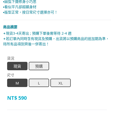
▪︎圓弧下擺修身小巧思
▪︎看似平凡卻超顯身材
▪︎版型正常，按日常尺寸選擇亦可！
商品摘要
𖥔現貨3-4天寄出 ; 預購下單後需等待 2-4 週
𖥔若訂單內同時含有現貨及預購，出貨將以預購商品的追加期為準，
待所有品項到齊後一併寄出！
貨況
現貨
預購
尺寸
M
L
XL
NT$
590