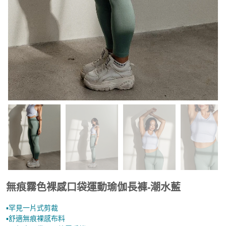
無痕霧色裸感口袋運動瑜伽長褲-潮水藍
▪︎罕見一片式剪裁
▪︎舒適無痕裸感布料