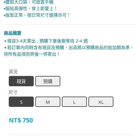
▪︎腰部大口袋，可放置手機
▪︎服貼高彈性，穿上即愛上！
▪︎版型正常，按日常尺寸選擇亦可！
商品摘要
𖥔現貨3-4天寄出 ; 預購下單後需等待 2-4 週
𖥔若訂單內同時含有現貨及預購，出貨將以預購商品的追加期為準，
待所有品項到齊後一併寄出！
貨況
現貨
預購
尺寸
S
M
L
XL
NT$
750