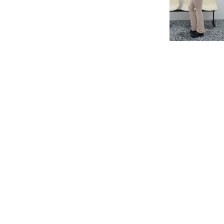
-
202302
-
202304
-
202306
2022 AW
-
202209
-
202212
2022 SS
-
202201
-
202204
-
202207
LYCRA Series