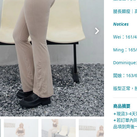
腿長顯瘦｜
Notices
Ｗei：161/
Ming：16
Dominiqu
闆娘：163/
版型正常，
商品摘要
𖥔現貨3-4
𖥔若訂單
品項到齊後