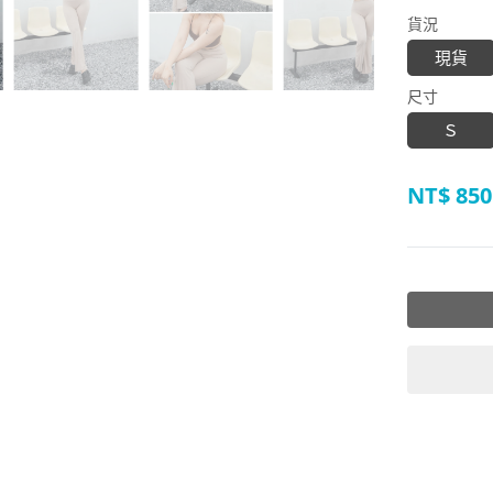
貨況
現貨
尺寸
Ｓ
NT$
850