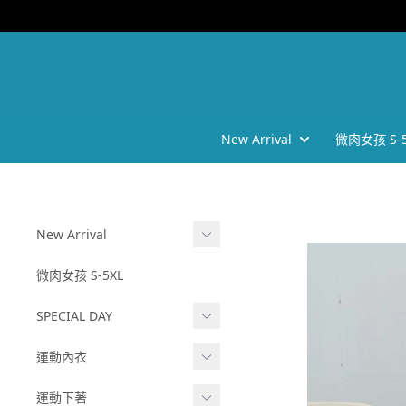
New Arrival
微肉女孩 S-5
New Arrival
202605
微肉女孩 S-5XL
202602
SPECIAL DAY
2025 AW
❗任選三件六折❗
運動內衣
-
202510
BRATOP
運動下著
2025 SS