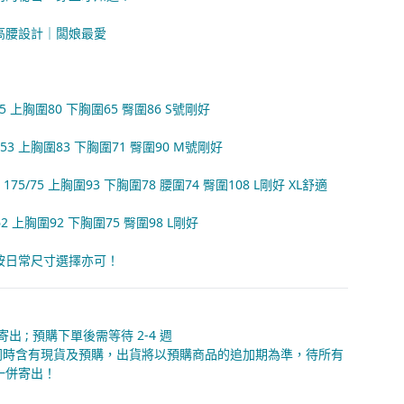
高腰設計｜闆娘最愛
45 上胸圍80 下胸圍65 臀圍86 S號剛好
5/53 上胸圍83 下胸圍71 臀圍90 M號剛好
e: 175/75 上胸圍93 下胸圍78 腰圍74 臀圍108 L剛好 XL舒適
62 上胸圍92 下胸圍75 臀圍98 L剛好
按日常尺寸選擇亦可！
天寄出 ; 預購下單後需等待 2-4 週
內同時含有現貨及預購，出貨將以預購商品的追加期為準，待所有
一併寄出！