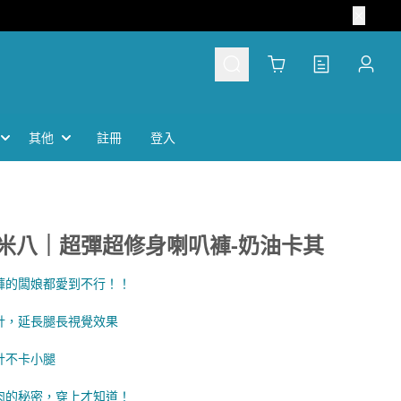
Cart
其他
註冊
登入
米八｜超彈超修身喇叭褲-奶油卡其
褲的闆娘都愛到不行！！
計，延長腿長視覺效果
計不卡小腿
肉的秘密，穿上才知道！