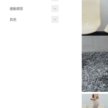
副乳掰掰款
-
202503
吸濕排汗褲
運動類型
小胸集中款
-
202506
短褲
健身瑜伽
其他
有袖 BRATOP
緊身收腹褲
2024 AW
有氧運動
休閒系列
豐滿大胸款
-
202409
蜜桃翹臀褲
高強度運動
就是愛整套
-
202412
輕薄零重力
無痕內褲
運動裙
2024SS
運動外套
-
202402
運動襪
-
202406
長袖系列
2023AW
-
202308
-
202310
2023SS