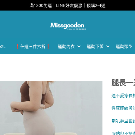
滿1200免運｜LINE好友優惠｜預購2-4週
XL
❗任選三件六折❗
運動內衣
運動下著
運動類型
腿長一
連不愛穿長
性感腰線設
喇叭褲型設
服貼但不擠