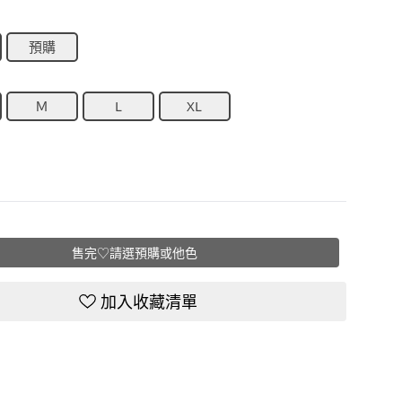
預購
Ｍ
L
XL
售完♡請選預購或他色
加入收藏清單