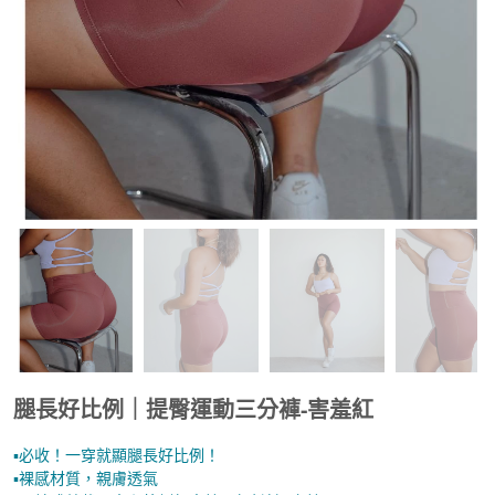
腿長好比例｜提臀運動三分褲-害羞紅
▪︎必收！一穿就顯腿長好比例！
▪︎裸感材質，親膚透氣