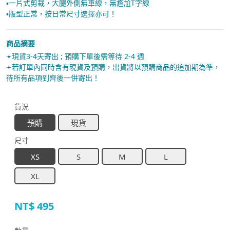
▪︎一片式剪裁，大腿外側無車線，無尷尬T字線
▪︎版型正常，按日常尺寸選擇亦可！
商品摘要
𖥔現貨3-4天寄出 ; 預購下單後需等待 2-4 週
𖥔若訂單內同時含有現貨及預購，出貨將以預購商品的追加期為準，
待所有品項到齊後一併寄出！
貨況
預購
現貨
尺寸
XS
S
M
L
XL
NT$
495