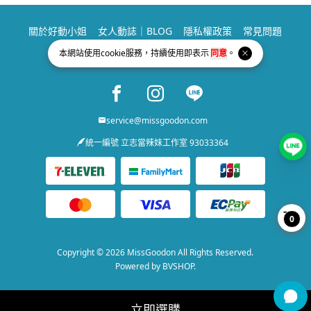
關於好動小姐
女人動誌｜BLOG
隱私權政策
常見問題
聯絡我們
本網站使用
cookie
服務，持續使用即表示
同意
。
Facebook page
Instagram page
Line page
service@missgoodon.com
統一編號 立志當辣妹工作室 93033364
0
Copyright © 2026 MissGoodon All Rights Reserved.
Powered by
BVSHOP
.
立即選購