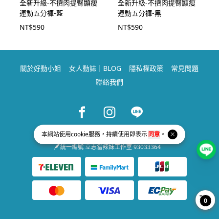
全新升級-不擠肉提臀顯瘦
全新升級-不擠肉提臀顯瘦
運動五分褲-藍
運動五分褲-黑
NT$
590
NT$
590
關於好動小姐
女人動誌｜BLOG
隱私權政策
常見問題
聯絡我們
Facebook page
Instagram page
Line page
service@missgoodon.com
本網站使用
cookie
服務，持續使用即表示
同意
。
統一編號 立志當辣妹工作室 93033364
0