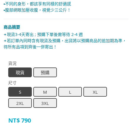
▪︎不同的身形，都該享有同樣的舒適感
▪︎腹部網眼加壓收腹，視覺少三公斤！
商品摘要
𖥔現貨3-4天寄出 ; 預購下單後需等待 2-4 週
𖥔若訂單內同時含有現貨及預購，出貨將以預購商品的追加期為準，
待所有品項到齊後一併寄出！
貨況
現貨
預購
尺寸
S
M
L
XL
2XL
3XL
NT$
790